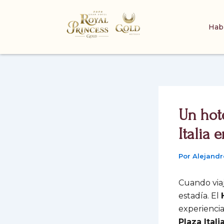
Ir
al
Hab
contenido
Un hote
Italia
Por
Alejandr
Cuando viaj
estadía. El
experiencia
Plaza Itali