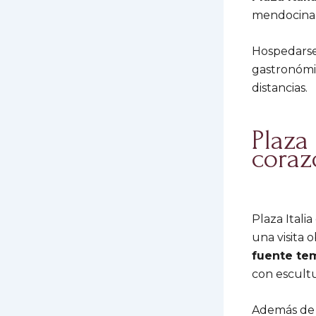
mendocina
Hospedarse 
gastronómic
distancias.
Plaza 
cora
Plaza Itali
una visita 
fuente tem
con escultu
Además de su