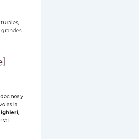
turales,
e grandes
el
ndocinos y
vo es la
ighieri
,
rsal.