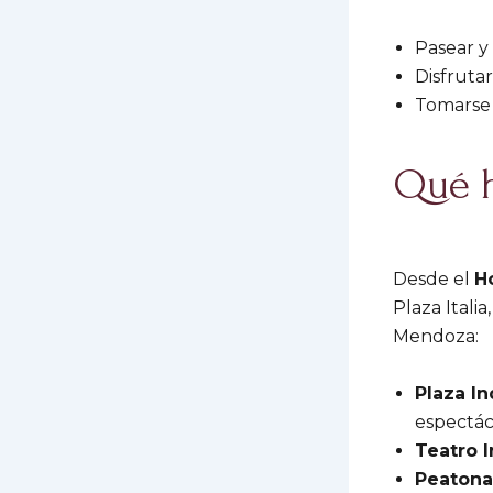
Pasear y 
Disfrutar
Tomarse 
Qué h
Desde el
H
Plaza Itali
Mendoza:
Plaza I
espectác
Teatro 
Peatona