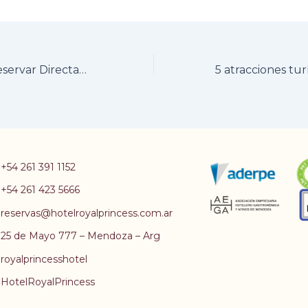
Beneficios de Reservar Directamente en Hotel Royal Princess Mendoza
+54 261 391 1152
+54 261 423 5666
reservas@hotelroyalprincess.com.ar
25 de Mayo 777 – Mendoza – Arg
royalprincesshotel
HotelRoyalPrincess