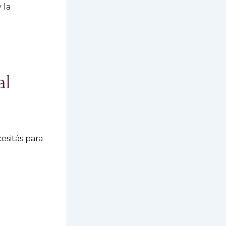
 la
al
esitás para