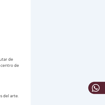
rutar de
l centro de
 del arte.