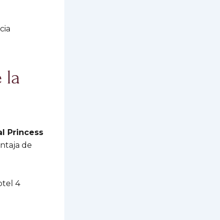
cia
 la
l Princess
entaja de
tel 4