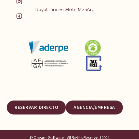
RoyalPrincessHotelMzaArg
RESERVAR DIRECTO
AGENCIA/EMPRESA
© Origami Software - All Rights Reserved 2024