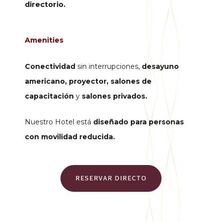
directorio.
Amenities
Conectividad
sin interrupciones,
d
esayuno
americano, p
royector,
s
alones de
capacitación
y
salones privados.
Nuestro Hotel está
diseñado para personas
con movilidad reducida.
RESERVAR DIRECTO