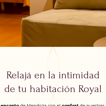
Relajá en la intimidad
de tu habitación Royal
l
encanto
de Mendoza
con el
confort
de nuestras 